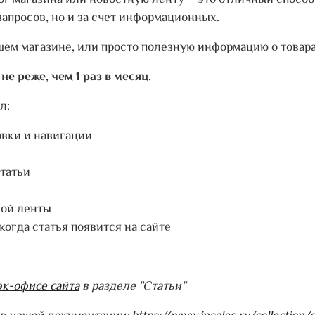
лог магазина или новостную ленту – это отличный спос
запросов, но и за счет информационных.
шем магазине, или просто полезную информацию о товара
е реже, чем 1 раз в месяц.
л:
овки и навигации
статьи
ной ленты
когда статья появится на сайте
эк-офисе сайта
в разделе "Статьи"